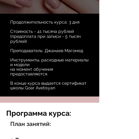
Продолжительность курса: 3 дня
Стоимость - 41 тысяча рублей
(
предоплата
при записи - 5 тысяч
рублей)
Преподаватель: Джанаев Магомед
Инструменты, расходные материалы
и модели
на момент обучения
предоставляются.
В конце курса выдается сертификат
школы Goar Avetisyan
Программа курса:
План занятий: